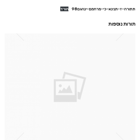
תתורה-ז-תנינא-כי-מרחמם-ינהגם98
הורד
תורות נוספות